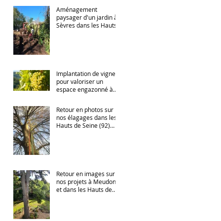
Aménagement
paysager d'un jardin à
Sèvres dans les Hauts
de Seine
Implantation de vignes
pour valoriser un
espace engazonné à
Meudon
Retour en photos sur
nos élagages dans les
Hauts de Seine (92)
avec nos élagueurs
confirmés
Retour en images sur
nos projets à Meudon
et dans les Hauts de
Seine (92)