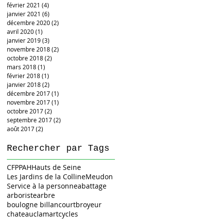
février 2021
(4)
4 posts
janvier 2021
(6)
6 posts
décembre 2020
(2)
2 posts
avril 2020
(1)
1 post
janvier 2019
(3)
3 posts
novembre 2018
(2)
2 posts
octobre 2018
(2)
2 posts
mars 2018
(1)
1 post
février 2018
(1)
1 post
janvier 2018
(2)
2 posts
décembre 2017
(1)
1 post
novembre 2017
(1)
1 post
octobre 2017
(2)
2 posts
septembre 2017
(2)
2 posts
août 2017
(2)
2 posts
Rechercher par Tags
CFPPAH
Hauts de Seine
Les Jardins de la Colline
Meudon
Service à la personne
abattage
arboriste
arbre
boulogne billancourt
broyeur
chateau
clamart
cycles