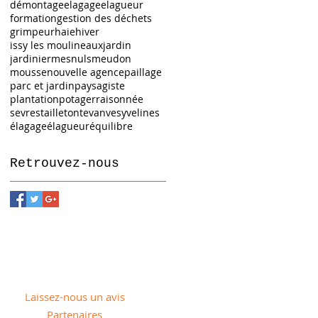
démontage
elagage
elagueur
formation
gestion des déchets
grimpeur
haie
hiver
issy les moulineaux
jardin
jardinier
mesnuls
meudon
mousse
nouvelle agence
paillage
parc et jardin
paysagiste
plantation
potager
raisonnée
sevres
taille
tonte
vanves
yvelines
élagage
élagueur
équilibre
Retrouvez-nous
Laissez-nous un avis
Partenaires