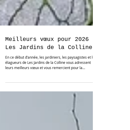
Meilleurs vœux pour 2026 |
Les Jardins de la Colline
En ce début d’année, les jardiniers, les paysagistes et les
élagueurs de Les Jardins de la Colline vous adressent
leurs meilleurs vœux et vous remercient pour la
confiance accordée tout au long de l’année écoulée et
depuis plus de 10 ans En 2026, nous poursuivons notre
engagement au service de vos parcs et jardins, à travers
: – l’entretien des jardins, pour des espaces soignés,
équilibrés et respectueux du rythme naturel des
végétaux ; – la création de jardins sur mesure, pe