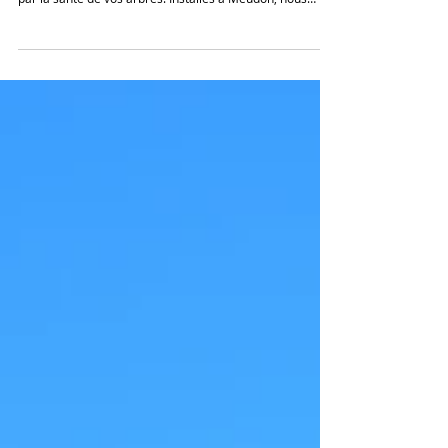
de la Colline à Meudon
(92)
Elagage des arbres dans les parcs et jardins des Hauts
de Seine : L’entretien d’un parc et jardin passe avant tout
par la santé de vos arbres. Installés à Meudon, nous
mettons à votre disposition plus de 10 ans d’expérience
en élagages d’arbres, abattage et démontage d’arbre
avec notre élagueur qualifié. Notre métier ne se limite
pas à couper des branches. Notre élagueur est formé
aux meilleures techniques pour assurer un travail précis,
sécurisé et respectueux de l’arbre. No