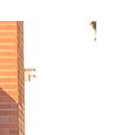
commence aux Jardins de la
Colline
Les feuilles finissent de tomber, le froid pointe son nez et
les tronçonneuses sont affutées. Après plusieurs mois
d'entretien et...