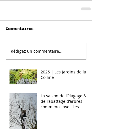
Création de jardin à
Respectons 
Meudon (92)
!
Commentaires
Posts Récents
Rédigez un commentaire...
Meilleurs vœux pour
2026 | Les Jardins de la
Colline
La saison de l'élagage &
de l'abattage d'arbres
commence avec Les
Jardins de la Colline à
Meudon (92)