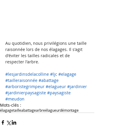
Au quotidien, nous privilégions une taille 
raisonnée lors de nos élagages. Il s'agit 
d'éviter les tailles radicales et de 
respecter l'arbre.
Posts à l'affiche
#lesjardinsdelacolline
#ljc
#elagage
#tailleraisonnée
#abattage
#arboristegrimpeur
#elagueur
#jardinier
#jardinierpaysagiste
#paysagiste
#meudon
Mots-clés :
élagage
taille
abattage
arbre
élagueur
démontage