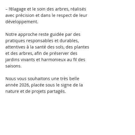
Création de jardin à
Respectons 
– l’élagage et le soin des arbres, réalisés 
Meudon (92)
!
avec précision et dans le respect de leur 
développement.
Notre approche reste guidée par des 
pratiques responsables et durables, 
attentives à la santé des sols, des plantes 
Posts Récents
et des arbres, afin de préserver des 
jardins vivants et harmonieux au fil des 
saisons.
Meilleurs vœux pour
2026 | Les Jardins de la
Nous vous souhaitons une très belle 
Colline
année 2026, placée sous le signe de la 
nature et de projets partagés.
La saison de l'élagage &
de l'abattage d'arbres
commence avec Les
Jardins de la Colline à
Meudon (92)