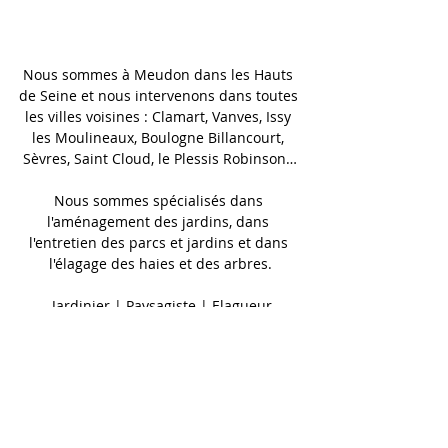
Nous sommes à Meudon dans les Hauts 
de Seine et nous intervenons dans toutes 
les villes voisines : Clamart, Vanves, Issy 
les Moulineaux, Boulogne Billancourt, 
Sèvres, Saint Cloud, le Plessis Robinson…
Nous sommes spécialisés dans 
l'aménagement des jardins, dans 
l'entretien des parcs et jardins et dans 
l'élagage des haies et des arbres.
 Jardinier | Paysagiste | Elagueur
Mots-clés :
jardinier
Meudon
Hauts de Seine
clamart
elagueur
élagage
jardinier
Elagueur