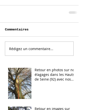
Aménagement paysager
d'un jardin à Sèvres dans
les Hauts de Seine
Commentaires
Rédigez un commentaire...
Implantation de vignes
pour valoriser un espace
engazonné à Meudon
Retour en photos sur nos
élagages dans les Hauts
de Seine (92) avec nos
élagueurs confirmés
Retour en images sur